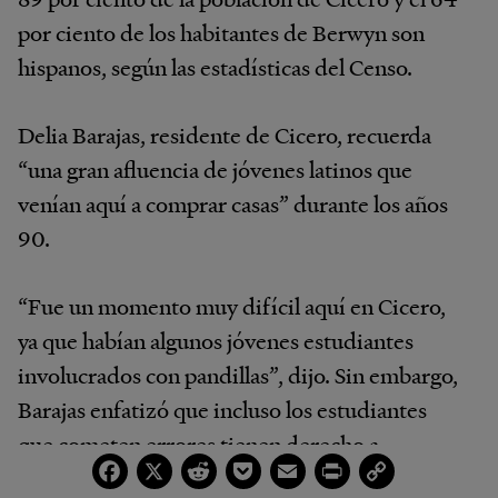
por ciento de los habitantes de Berwyn son
hispanos, según las estadísticas del Censo.
Delia Barajas, residente de Cicero, recuerda
“una gran afluencia de jóvenes latinos que
venían aquí a comprar casas” durante los años
90.
“Fue un momento muy difícil aquí en Cicero,
ya que habían algunos jóvenes estudiantes
involucrados con pandillas”, dijo. Sin embargo,
Barajas enfatizó que incluso los estudiantes
que cometen errores tienen derecho a
Facebook
X
Reddit
Pocket
Email
Print
Copy
permanecer en la escuela y no ser
Link